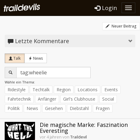
Login
Toggl
navig
Neuer Beitrag
Letzte Kommentare
Talk
News
Wähle ein Thema:
Ridestyle
Techtalk
Region
Locations
Events
Fahrtechnik
Anfänger
Girl's Clubhouse
Social
Politik
News
Gesehen
Diebstahl
Fragen
Die magische Marke: Faszination
Everesting
vor 4 Jahren von
Traildevil