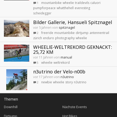
mountainbike
wheelie
traildevils
caluori
1
pumpforpeace
whatthehell
everesting
scheidegger
Bilder Gallerie, Hansueli Spitznagel
vor 5 Jahren von
spitznagel
freeride
mountainbike
dirtjump
antennentrail
2
zürich
enduro
photography
wheelie
WHEELIE-WELTREKORD GEKNACKT:
25,72 KM
vor 11 Jahren von
manual
wheelie
weltrekord
5
n3utrino der Velo-n00b
vor 17 Jahren von
n3utrino
newbie
wheelie
story
n3utrino
2
Themen
Downhill
Nächste Events
Dirtjump
Hot Bikes