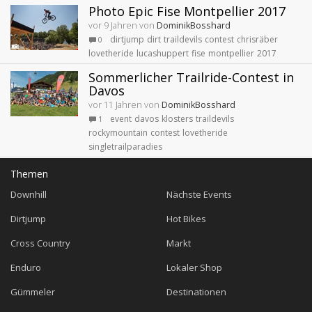
Photo Epic Fise Montpellier 2017
vor 9 Jahren von
DominikBosshard
dirtjump
dirt
traildevils
contest
chrisräber
0
lovetheride
lucashuppert
fise
montpellier
2017
Sommerlicher Trailride-Contest in
Davos
vor 11 Jahren von
DominikBosshard
event
davos
klosters
traildevils
1
rockymountain
contest
lovetheride
singletrailparadies
Themen
Downhill
Nächste Events
Dirtjump
Hot Bikes
Cross Country
Markt
Enduro
Lokaler Shop
Gümmeler
Destinationen