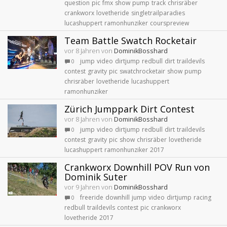
question
pic
fmx
show
pump
track
chrisräber
crankworx
lovetheride
singletrailparadies
lucashuppert
ramonhunziker
courspreview
Team Battle Swatch Rocketair
vor 8 Jahren von
DominikBosshard
jump
video
dirtjump
redbull
dirt
traildevils
0
contest
gravity
pic
swatchrocketair
show
pump
chrisräber
lovetheride
lucashuppert
ramonhunziker
Zürich Jumppark Dirt Contest
vor 8 Jahren von
DominikBosshard
jump
video
dirtjump
redbull
dirt
traildevils
0
contest
gravity
pic
show
chrisräber
lovetheride
lucashuppert
ramonhunziker
2017
Crankworx Downhill POV Run von
Dominik Suter
vor 9 Jahren von
DominikBosshard
freeride
downhill
jump
video
dirtjump
racing
0
redbull
traildevils
contest
pic
crankworx
lovetheride
2017