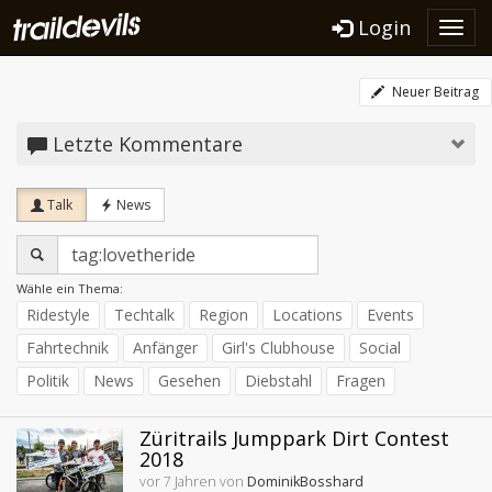
Login
Toggl
navig
Neuer Beitrag
Letzte Kommentare
Talk
News
Wähle ein Thema:
Ridestyle
Techtalk
Region
Locations
Events
Fahrtechnik
Anfänger
Girl's Clubhouse
Social
Politik
News
Gesehen
Diebstahl
Fragen
Züritrails Jumppark Dirt Contest
2018
vor 7 Jahren von
DominikBosshard