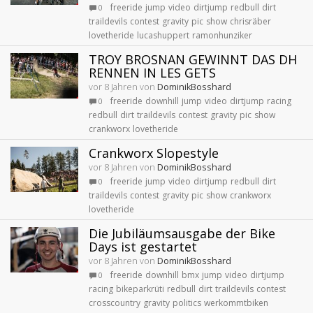
freeride
jump
video
dirtjump
redbull
dirt
0
traildevils
contest
gravity
pic
show
chrisräber
lovetheride
lucashuppert
ramonhunziker
TROY BROSNAN GEWINNT DAS DH
RENNEN IN LES GETS
vor 8 Jahren von
DominikBosshard
freeride
downhill
jump
video
dirtjump
racing
0
redbull
dirt
traildevils
contest
gravity
pic
show
crankworx
lovetheride
Crankworx Slopestyle
vor 8 Jahren von
DominikBosshard
freeride
jump
video
dirtjump
redbull
dirt
0
traildevils
contest
gravity
pic
show
crankworx
lovetheride
Die Jubiläumsausgabe der Bike
Days ist gestartet
vor 8 Jahren von
DominikBosshard
freeride
downhill
bmx
jump
video
dirtjump
0
racing
bikeparkrüti
redbull
dirt
traildevils
contest
crosscountry
gravity
politics
werkommtbiken