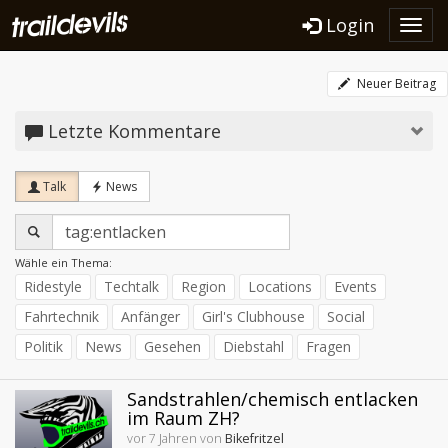
Login
Toggl
navig
Neuer Beitrag
Letzte Kommentare
Talk
News
Wähle ein Thema:
Ridestyle
Techtalk
Region
Locations
Events
Fahrtechnik
Anfänger
Girl's Clubhouse
Social
Politik
News
Gesehen
Diebstahl
Fragen
Sandstrahlen/chemisch entlacken
im Raum ZH?
vor 7 Jahren von
Bikefritzel