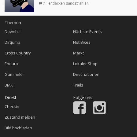
entlacken
sandstrahlen
7
Themen
Downhill
Nächste Events
Dirtjump
Hot Bikes
Cross Country
Markt
Enduro
Lokaler Shop
Gümmeler
Destinationen
BMX
Trails
Direkt
Folge uns
Checkin
Zustand melden
Bild hochladen