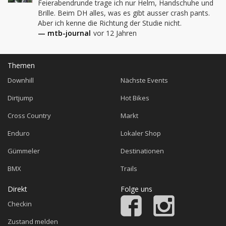
Feierabendrunde trage ich nur Helm, Handschuhe und 
Brille. Beim DH alles, was es gibt ausser crash pants. 
Aber ich kenne die Richtung der Studie nicht.
— mtb-journal
vor 12 Jahren
Themen
Downhill
Nächste Events
Dirtjump
Hot Bikes
Cross Country
Markt
Enduro
Lokaler Shop
Gümmeler
Destinationen
BMX
Trails
Direkt
Folge uns
Checkin
Zustand melden