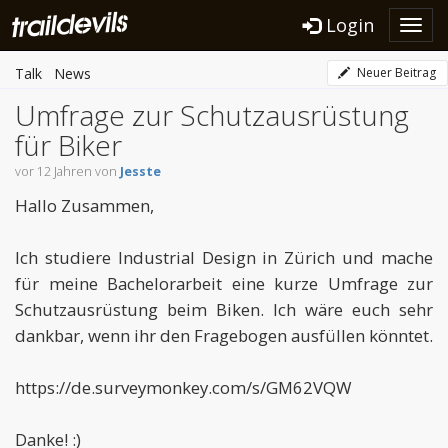
Login
Toggl
navig
Talk
News
Neuer Beitrag
Umfrage zur Schutzausrüstung
für Biker
vor 12 Jahren von
Jesste
Hallo Zusammen,
Ich studiere Industrial Design in Zürich und mache
für meine Bachelorarbeit eine kurze Umfrage zur
Schutzausrüstung beim Biken. Ich wäre euch sehr
dankbar, wenn ihr den Fragebogen ausfüllen könntet.
https://de.surveymonkey.com/s/GM62VQW
Danke! :)