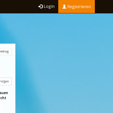
Login
Registrieren
eitrag
Folgen
auen
ucht