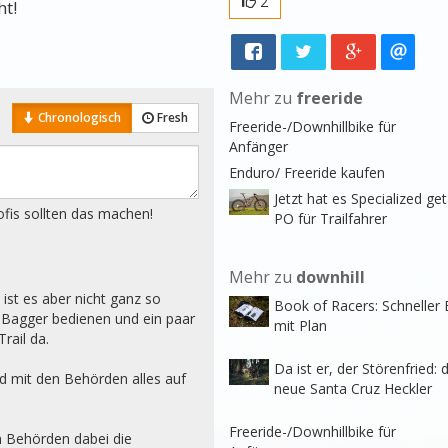
2
ht!
Mehr zu
freeride
Chronologisch
Fresh
Freeride-/Downhillbike für
Anfänger
Enduro/ Freeride kaufen
Jetzt hat es Specialized get
ofis sollten das machen!
PO für Trailfahrer
Mehr zu
downhill
 ist es aber nicht ganz so 
Book of Racers: Schneller 
 Bagger bedienen und ein paar 
mit Plan
rail da.

Da ist er, der Störenfried: 
d mit den Behörden alles auf 
neue Santa Cruz Heckler
Freeride-/Downhillbike für
 Behörden dabei die 