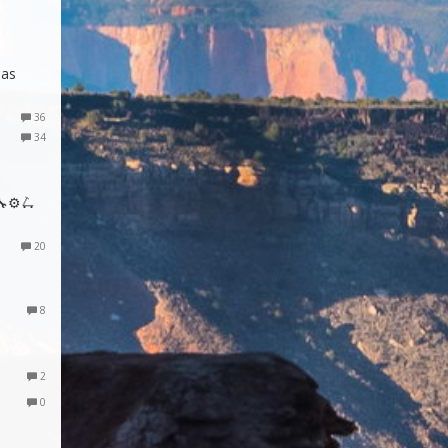
das
36
34
⚙️🛴
20
8
2
0