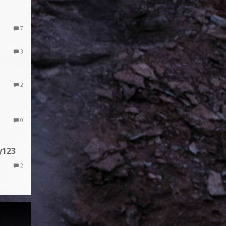
7
3
2
0
y123
2