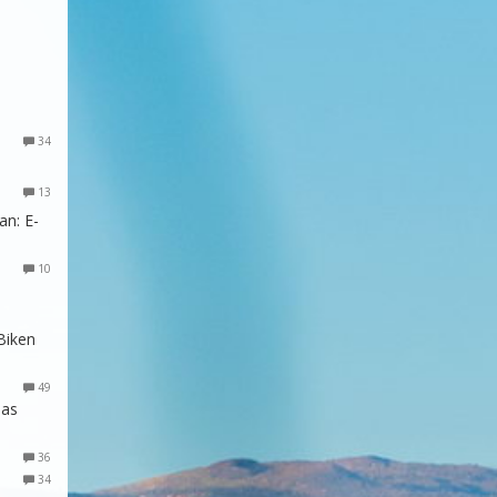
34
13
an: E-
10
Biken
49
das
36
34