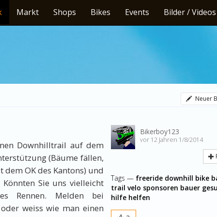
k
Markt
Shops
Bikes
Events
Bilder / Videos
Neuer B
Bikerboy123
vor 12 Jahren 1/8/2014
en Downhilltrail auf dem
terstützung (Bäume fällen,
 mit dem OK des Kantons) und
Tags —
freeride
downhill
bike
b
 Könnten Sie uns vielleicht
trail
velo
sponsoren
bauer
ges
nes Rennen. Melden bei
hilfe
helfen
t oder weiss wie man einen