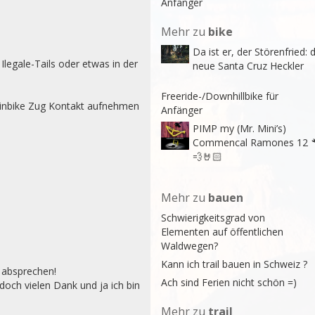
Anfänger
Mehr zu
bike
Da ist er, der Störenfried: 
legale-Tails oder etwas in der 
neue Santa Cruz Heckler
Freeride-/Downhillbike für
inbike Zug Kontakt aufnehmen 
Anfänger
PIMP my (Mr. Mini’s)
Commencal Ramones 12 
💨🤘🏻
Mehr zu
bauen
Schwierigkeitsgrad von
Elementen auf öffentlichen
Waldwegen?
Kann ich trail bauen in Schweiz ?
absprechen!

Ach sind Ferien nicht schön =)
doch vielen Dank und ja ich bin 
Mehr zu
trail