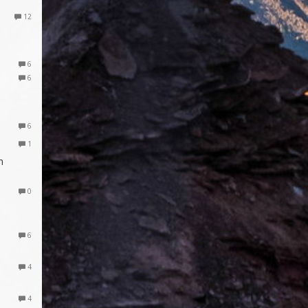
12
6
6
6
1
m
0
6
4
4