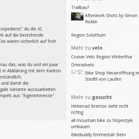
Trailbau?
Afterwork Shots by Simon
Ricklin
orpedierst" du die IG 
t auf die bestehende 
Region Solothurn
Die wären sicherlich auf froh 
Mehr zu
velo
Cruiser Velo Region Winterthur
au das, was du und ein paar 
Dreiradvelo
t in Abklärung mit dem Kanton. 
Bike Shop Neueröffnung i
rständlich.

Stedtli von Laufen
 und damit die 
gale Variante auszuarbeiten 
mpels aus "Eigeninteresse" 
Mehr zu
gesucht
Hinterrad Bremse zieht nicht
richtig
all mountain bike zu Slopestyle
umbauen
Bikebuddy Emmental/ Bern