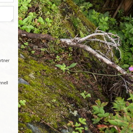
tner 
nell 