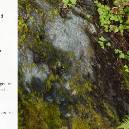
d 
 
gen ob 
icht 
eit zu 