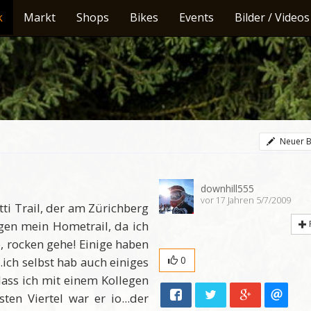
k
Markt
Shops
Bikes
Events
Bilder / Videos
Neuer B
downhill555
vor 17 Jahren 5/7/2009
ti Trail, der am Zürichberg
agen mein Hometrail, da ich
e, rocken gehe! Einige haben
0
ich selbst hab auch einiges
dass ich mit einem Kollegen
ten Viertel war er io...der