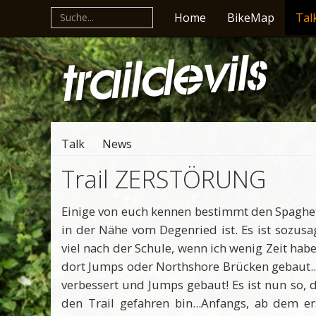
Home
BikeMap
Tal
Talk
News
Trail ZERSTÖRUNG
Einige von euch kennen bestimmt den Spaghet
in der Nähe vom Degenried ist. Es ist sozus
viel nach der Schule, wenn ich wenig Zeit hab
dort Jumps oder Northshore Brücken gebaut...
verbessert und Jumps gebaut! Es ist nun so, 
den Trail gefahren bin...Anfangs, ab dem ers