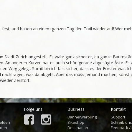
ht fest, und bauen an einem ganzen Tag den Trail wieder auf! Wer meh
rün Stadt Zürich angestellt. Es wahr ganz sicher er, da ganze Baumst
n. An anderen Kurven hat es auch schön gerade abgesägte Äste. Es 
en Weg gelegt. Somit bin ich fast sicher, dass es der Förster war. Ic
l nachfragen, was da abgeht. Aber das muss Jemand machen, sonst gi
wieder Zerstört.
Folge uns
Business
Kontakt
Bannerwerbung
Support
elden
Bikeshop
Schreib un
aden
Destination
Feedback /