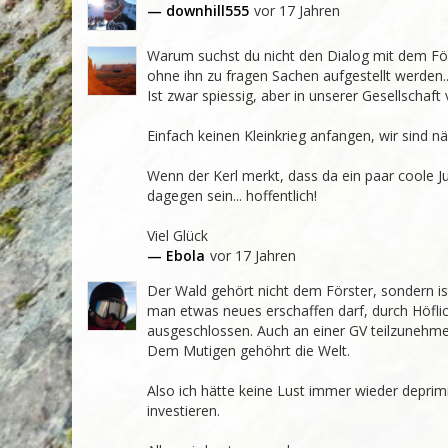
— downhill555
vor 17 Jahren
Warum suchst du nicht den Dialog mit dem Förs
ohne ihn zu fragen Sachen aufgestellt werden...
Ist zwar spiessig, aber in unserer Gesellschaft v
Einfach keinen Kleinkrieg anfangen, wir sind n
Wenn der Kerl merkt, dass da ein paar coole Jun
dagegen sein... hoffentlich!

Viel Glück
— Ebola
vor 17 Jahren
Der Wald gehört nicht dem Förster, sondern is
man etwas neues erschaffen darf, durch Höflichk
ausgeschlossen. Auch an einer GV teilzunehmen
Dem Mutigen gehöhrt die Welt.

Also ich hätte keine Lust immer wieder deprimi
investieren.
