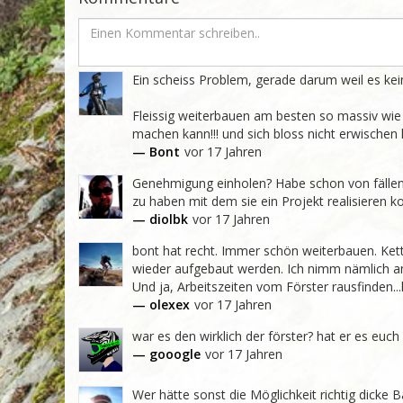
Ein scheiss Problem, gerade darum weil es keine
Fleissig weiterbauen am besten so massiv wie
machen kann!!! und sich bloss nicht erwischen l
— Bont
vor 17 Jahren
Genehmigung einholen? Habe schon von fällen
zu haben mit dem sie ein Projekt realisieren kon
— diolbk
vor 17 Jahren
bont hat recht. Immer schön weiterbauen. Ket
wieder aufgebaut werden. Ich nimm nämlich an
Und ja, Arbeitszeiten vom Förster rausfinden...
— olexex
vor 17 Jahren
war es den wirklich der förster? hat er es euch
— gooogle
vor 17 Jahren
Wer hätte sonst die Möglichkeit richtig dick