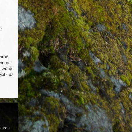
r 
ämme 
wurde 
h würde 
bts da 
s
 Ideen