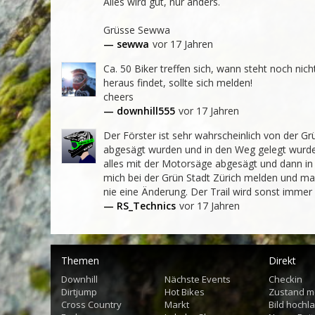
Alles wird gut, nur anders.

Grüsse Sewwa
— sewwa
vor 17 Jahren
Ca. 50 Biker treffen sich, wann steht noch nic
heraus findet, sollte sich melden!

cheers
— downhill555
vor 17 Jahren
Der Förster ist sehr wahrscheinlich von der G
abgesägt wurden und in den Weg gelegt wurde
alles mit der Motorsäge abgesägt und dann in d
mich bei der Grün Stadt Zürich melden und ma
nie eine Änderung. Der Trail wird sonst immer 
— RS_Technics
vor 17 Jahren
Themen
Direkt
Downhill
Nächste Events
Checkin
Dirtjump
Hot Bikes
Zustand m
Cross Country
Markt
Bild hochl