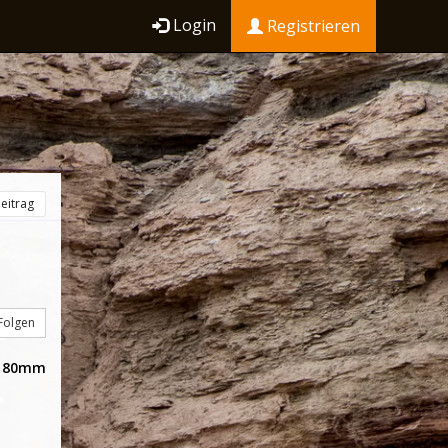
Login
Registrieren
eitrag
Folgen
180mm