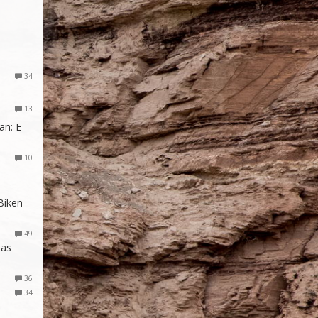
34
13
an: E-
10
Biken
49
das
36
34