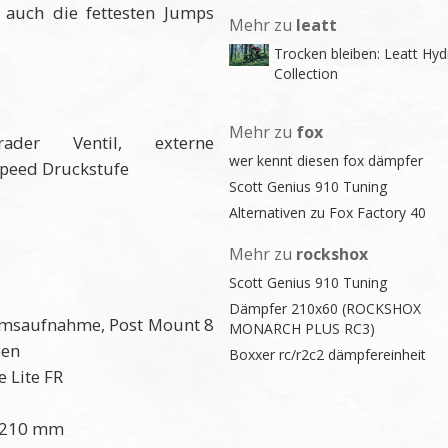
 auch die fettesten Jumps
Mehr zu
leatt
Trocken bleiben: Leatt Hyd
Collection
Mehr zu
fox
rader Ventil, externe
wer kennt diesen fox dämpfer
speed Druckstufe
Scott Genius 910 Tuning
Alternativen zu Fox Factory 40
Mehr zu
rockshox
Scott Genius 910 Tuning
Dämpfer 210x60 (ROCKSHOX
emsaufnahme, Post Mount 8
MONARCH PLUS RC3)
ben
Boxxer rc/r2c2 dämpfereinheit
e Lite FR
: 210 mm