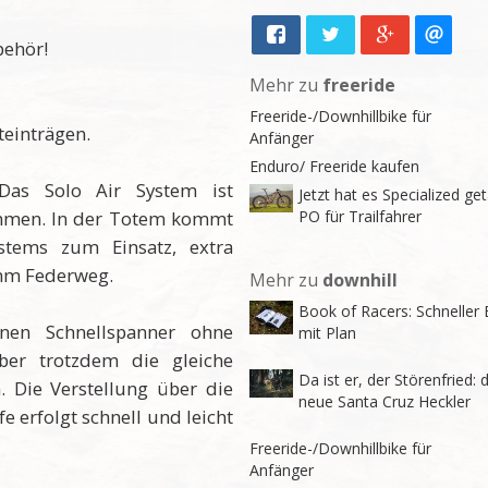
behör!
Mehr zu
freeride
Freeride-/Downhillbike für
teinträgen.
Anfänger
Enduro/ Freeride kaufen
)Das Solo Air System ist
Jetzt hat es Specialized get
timmen. In der Totem kommt
PO für Trailfahrer
stems zum Einsatz, extra
 mm Federweg.
Mehr zu
downhill
Book of Racers: Schneller 
inen Schnellspanner ohne
mit Plan
ber trotzdem die gleiche
Da ist er, der Störenfried: 
n. Die Verstellung über die
neue Santa Cruz Heckler
 erfolgt schnell und leicht
Freeride-/Downhillbike für
Anfänger