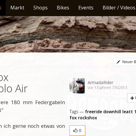
k
Markt
Shops
Bikes
Events
Bilder / Videos
Neuer B
ox
ArmadaRider
lo Air
vor 13 Jahren 7/6/2013
dere 180 mm Federgabeln
8"
Tags —
freeride
downhill
leatt
fox
rockshox
nn ich gerne noch etwas von
0