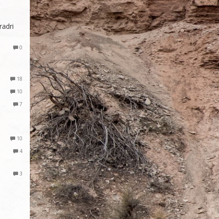
radri
0
18
10
7
10
4
3