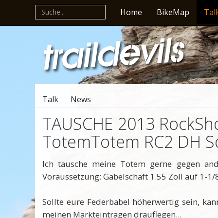
Home
BikeMap
Tal
Talk
News
TAUSCHE 2013 RockSh
TotemTotem RC2 DH So
Ich tausche meine Totem gerne gegen an
Voraussetzung: Gabelschaft 1.55 Zoll auf 1-1/
Sollte eure Federbabel höherwertig sein, ka
meinen Markteinträgen drauflegen...