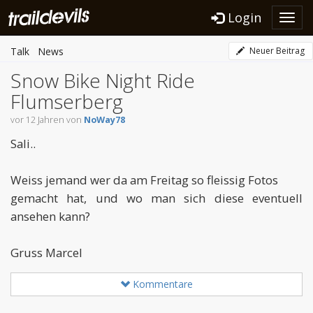
Login
Toggl
navig
Talk
News
Neuer Beitrag
Snow Bike Night Ride
Flumserberg
vor 12 Jahren von
NoWay78
Sali..
Weiss jemand wer da am Freitag so fleissig Fotos
gemacht hat, und wo man sich diese eventuell
ansehen kann?
Gruss Marcel
Kommentare