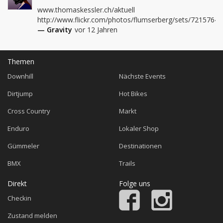
www.thomaskessler.ch/aktuell

http://www.flickr.com/photos/flumserberg/sets/7215764
— Gravity
vor 12 Jahren
Themen
Downhill
Nächste Events
Dirtjump
Hot Bikes
Cross Country
Markt
Enduro
Lokaler Shop
Gümmeler
Destinationen
BMX
Trails
Direkt
Folge uns
Checkin
Zustand melden