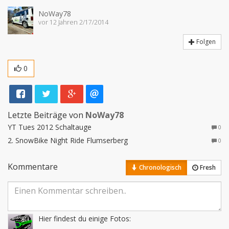
NoWay78
vor 12 Jahren 2/17/2014
Folgen
0
Letzte Beiträge von
NoWay78
YT Tues 2012 Schaltauge
0
2. SnowBike Night Ride Flumserberg
0
Kommentare
Chronologisch
Fresh
Hier findest du einige Fotos:
