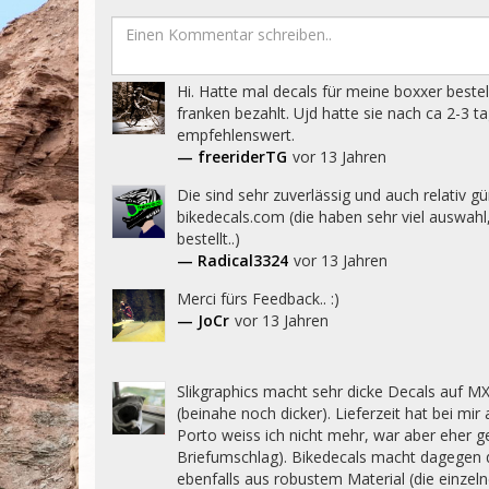
Hi. Hatte mal decals für meine boxxer bestel
franken bezahlt. Ujd hatte sie nach ca 2-3 
empfehlenswert.
— freeriderTG
vor 13 Jahren
Die sind sehr zuverlässig und auch relativ güns
bikedecals.com (die haben sehr viel auswahl,
bestellt..)
— Radical3324
vor 13 Jahren
Merci fürs Feedback.. :)
— JoCr
vor 13 Jahren
Slikgraphics macht sehr dicke Decals auf MX-
(beinahe noch dicker). Lieferzeit hat bei mi
Porto weiss ich nicht mehr, war aber eher ge
Briefumschlag). Bikedecals macht dagegen d
ebenfalls aus robustem Material (die einzel