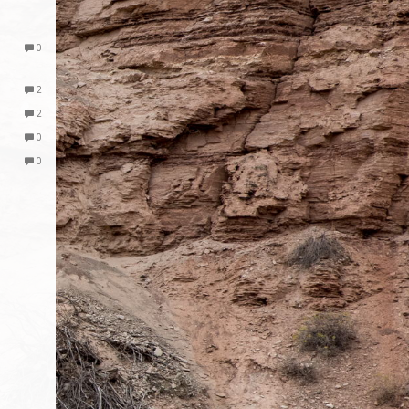
0
2
2
0
0