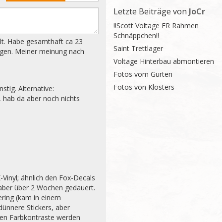
Letzte Beiträge von
JoCr
!!Scott Voltage FR Rahmen
Schnäppchen!!
lt. Habe gesamthaft ca 23 
Saint Trettlager
tagen. Meiner meinung nach 
Voltage Hinterbau abmontieren
Fotos vom Gurten
Fotos von Klosters
tig. Alternative: 
 hab da aber noch nichts 
Vinyl; ähnlich den Fox-Decals 
r aber über 2 Wochen gedauert. 
ring (kam in einem 
ünnere Stickers, aber 
nen Farbkontraste werden 