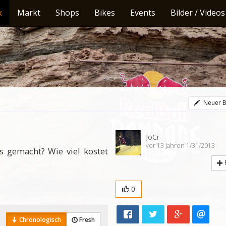
k
Markt
Shops
Bikes
Events
Bilder / Videos
Neuer B
JoCr
vor 13 Jahren 1/31/2013
s gemacht? Wie viel kostet
0
Chronologisch
Fresh