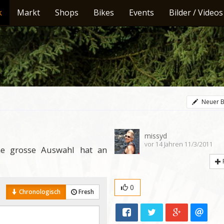
k
Markt
Shops
Bikes
Events
Bilder / Videos
Neuer B
missyd
vor 14 Jahren 11/3/2011
e grosse Auswahl hat an
0
Chronologisch
Fresh