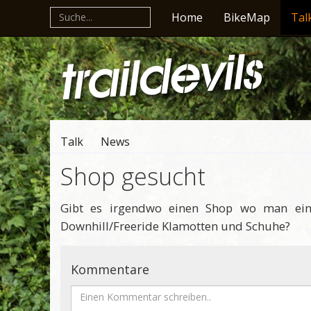
Home
BikeMap
Tal
Talk
News
Shop gesucht
Gibt es irgendwo einen Shop wo man ein
Downhill/Freeride Klamotten und Schuhe?
Kommentare