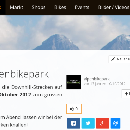
k
Markt
Shops
Bikes
Events
Bilder / Videos
Neuer B
penbikepark
alpenbikepark
vor 13 Jahren 10/10/2012
 die Downhill-Strecken auf
Oktober 2012
zum grossen
0
m Abend lassen wir bei der
rken knallen!