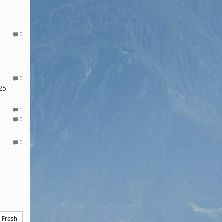
0
0
25.
0
0
0
Fresh