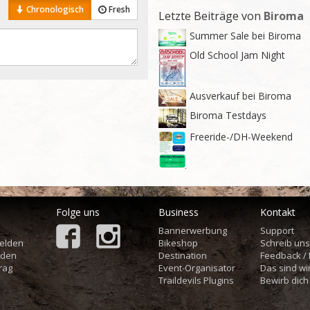
Chronologisch
Fresh
Letzte Beiträge von
Biroma
Summer Sale bei Biroma
Old School Jam Night
Ausverkauf bei Biroma
Biroma Testdays
Freeride-/DH-Weekend
Folge uns
Business
Kontakt
Bannerwerbung
Support
elden
Bikeshop
Schreib un
aden
Destination
Feedback /
rag
Event-Organisator
Das sind wi
Traildevils Plugins
Bewirb dich