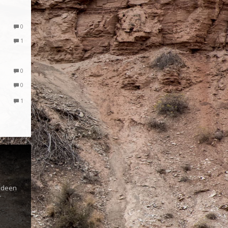
0
1
0
0
1
s
 Ideen
r