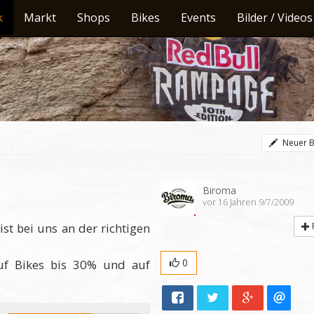
k
Markt
Shops
Bikes
Events
Bilder / Videos
Neuer B
Biroma
vor 16 Jahren 9/7/2009
st bei uns an der richtigen
0
uf Bikes bis 30% und auf