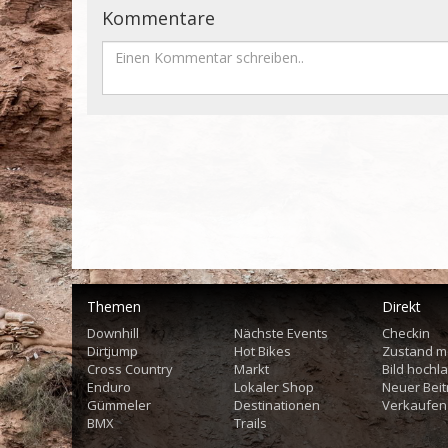
Kommentare
Themen
Direkt
Downhill
Nächste Events
Checkin
Dirtjump
Hot Bikes
Zustand m
Cross Country
Markt
Bild hochl
Enduro
Lokaler Shop
Neuer Beit
Gümmeler
Destinationen
Verkaufen
BMX
Trails