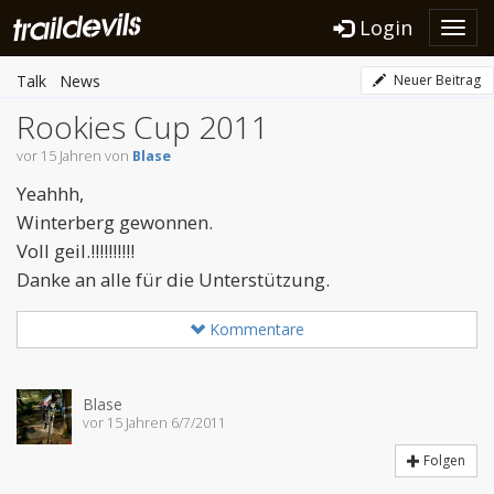
Login
Toggl
navig
Talk
News
Neuer Beitrag
Rookies Cup 2011
vor 15 Jahren von
Blase
Yeahhh,
Winterberg gewonnen.
Voll geil.!!!!!!!!!!
Danke an alle für die Unterstützung.
Kommentare
Blase
vor 15 Jahren 6/7/2011
Folgen