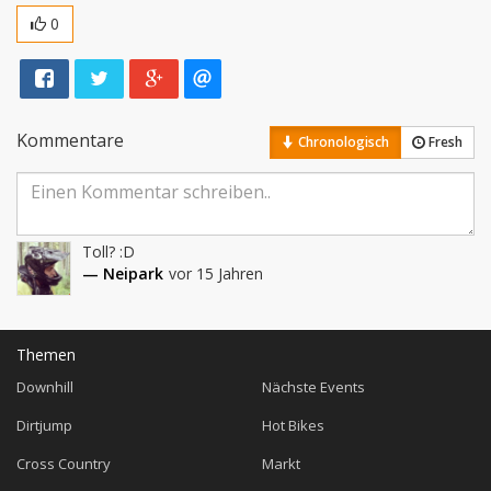
0
Kommentare
Chronologisch
Fresh
Toll? :D
— Neipark
vor 15 Jahren
Themen
Downhill
Nächste Events
Dirtjump
Hot Bikes
Cross Country
Markt