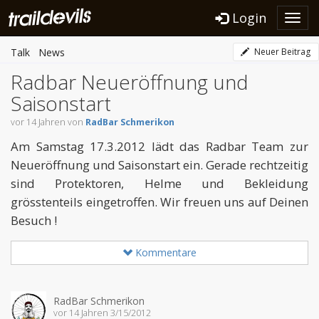
Login
Toggl
navig
Talk
News
Neuer Beitrag
Radbar Neueröffnung und
Saisonstart
vor 14 Jahren von
RadBar Schmerikon
Am Samstag 17.3.2012 lädt das Radbar Team zur
Neueröffnung und Saisonstart ein. Gerade rechtzeitig
sind Protektoren, Helme und Bekleidung
grösstenteils eingetroffen. Wir freuen uns auf Deinen
Besuch !
Kommentare
RadBar Schmerikon
vor 14 Jahren 3/15/2012