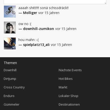
aaaah shitt!!!! sonä schissdräck!!
— Molliger
vor 15 Jahren
ow no :(
— downhill-zumikon
vor 15 Jahren
hou mahn :-(
— spielplatz13_ali
vor 15 Jahren
Themen
Downhill
Nächste Events
Dirtjump
Hot Bikes
Cross Country
Markt
Enduro
Lokaler Shop
Gümmeler
Destinationen