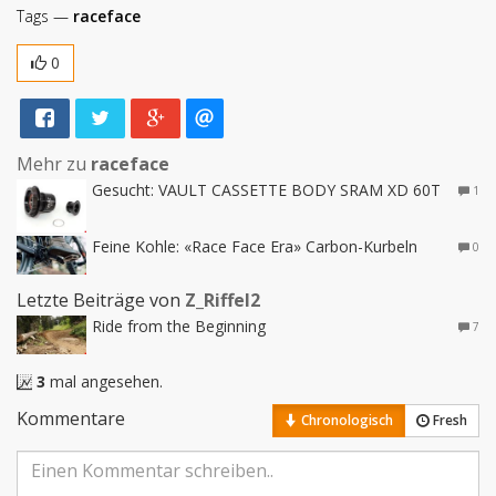
Tags —
raceface
0
Mehr zu
raceface
Gesucht: VAULT CASSETTE BODY SRAM XD 60T
1
Feine Kohle: «Race Face Era» Carbon-Kurbeln
0
Letzte Beiträge von
Z_Riffel2
Ride from the Beginning
7
3
mal angesehen.
Kommentare
Chronologisch
Fresh