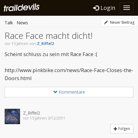
Login
Toggl
navig
Talk
News
Neuer Beitrag
Race Face macht dicht!
vor 15 Jahren von
Z_Riffel2
Scheint schluss zu sein mit Race Face :(
http://www.pinkbike.com/news/Race-Face-Closes-the-
Doors.html
Kommentare
Z_Riffel2
vor 15 Jahren 3/12/2011
Folgen