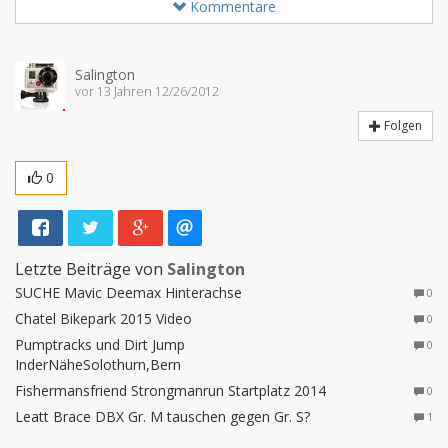
Kommentare
Salington
vor 13 Jahren 12/26/2012
Folgen
0
Letzte Beiträge von
Salington
SUCHE Mavic Deemax Hinterachse
0
Chatel Bikepark 2015 Video
0
Pumptracks und Dirt Jump
0
InderNäheSolothurn,Bern
Fishermansfriend Strongmanrun Startplatz 2014
0
Leatt Brace DBX Gr. M tauschen gegen Gr. S?
1