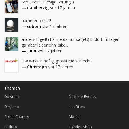
Sch... Bont. Riesige Sprung :)
— daniherzig
vor 17 Jahren
hammer pics!!!!!!
— cuborn
vor 17 Jahren
andersch geil! cha me da nur säge! ;) bi dört im lager 
gsi aber leider ohni bike...
— Juun
vor 17 Jahren
Ow wirklich heftig gross! Nid schlecht!
— Christoph
vor 17 Jahren
Themen
Downhill
Nächste Events
Dirtjump
Hot Bikes
Cross Country
Markt
Enduro
Lokaler Shop