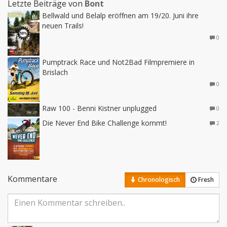
Letzte Beiträge von
Bont
Bellwald und Belalp eröffnen am 19/20. Juni ihre
neuen Trails!
0
Pumptrack Race und Not2Bad Filmpremiere in
Brislach
0
Raw 100 - Benni Kistner unplugged
0
Die Never End Bike Challenge kommt!
2
Kommentare
Chronologisch
Fresh