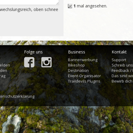
1
mal angesehen.
abwechslungsreich, oben schnee 
Folge uns
Business
Kontakt
Bannerwerbung
Support
elden
Bikeshop
Schreib un
aden
Destination
Feedback /
rag
Event-Organisator
Das sind wi
Traildevils Plugins
Bewirb dich
tenschutzerklärung