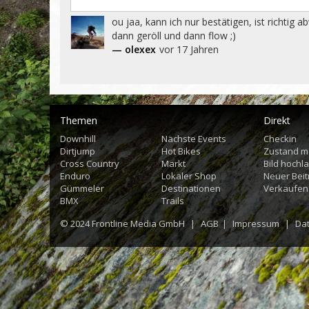
ou jaa, kann ich nur bestätigen, ist richtig 
dann geröll und dann flow ;)
— olexex
vor 17 Jahren
Themen
Direkt
Downhill
Nächste Events
Checkin
Dirtjump
Hot Bikes
Zustand m
Cross Country
Markt
Bild hochl
Enduro
Lokaler Shop
Neuer Beit
Gümmeler
Destinationen
Verkaufen
BMX
Trails
© 2024
Frontline Media GmbH
|
AGB
|
Impressum
|
Da