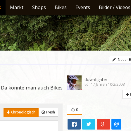
k
Markt
Shops
Bikes
Events
Bilder / Videos
Neuer B
downfighter
vor 17 Jahren 10/2/2008
 Da konnte man auch Bikes
0
Chronologisch
Fresh