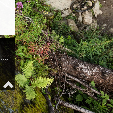
s
 Ideen
r