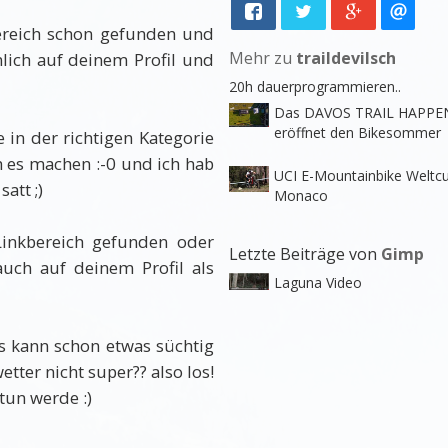
Bereich schon gefunden und
Mehr zu
traildevilsch
mlich auf deinem Profil und
20h dauerprogrammieren..
Das DAVOS TRAIL HAPPE
eröffnet den Bikesommer
 in der richtigen Kategorie
h es machen :-0 und ich hab
UCI E-Mountainbike Weltcu
att ;)
Monaco
Linkbereich gefunden oder
Letzte Beiträge von
Gimp
uch auf deinem Profil als
Laguna Video
ils kann schon etwas süchtig
tter nicht super?? also los!
 tun werde :)