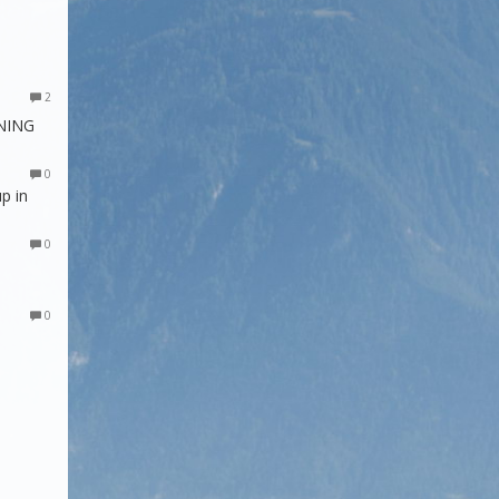
2
NING
0
p in
0
0