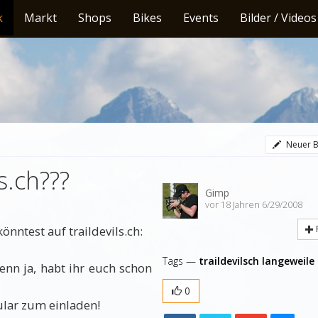
k
Markt
Shops
Bikes
Events
Bilder / Videos
Neuer B
s.ch???
Gimp
vor 18 Jahren 6/29/2008
önntest auf traildevils.ch:
Tags —
traildevilsch
langeweile
enn ja, habt ihr euch schon
0
ular zum einladen!