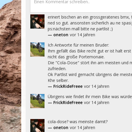
erinert bischen an ein grossgeratenes bmx, fa
ned so gut. ansonsten sicherlich au ne spasig
ps:nächsten mall bitte ne partlist ;)
— oneton
vor 14 Jahren
Ich Antworte für meinen Bruder:

Ihm gefällt das Bike recht gut er ist halt erst
nicht das große Portemonaie.

Die "Cola-Dose" stört ihn am meisten und mit
zufrieden.

Ok Partlist wird gemacht übrigens die meiste
Khe selber.
— FrickRideFreee
vor 14 Jahren
Übrigens wie findet ihr mein Bike was würdet
— FrickRideFreee
vor 14 Jahren
cola-dose? was meinste damit?
— oneton
vor 14 Jahren