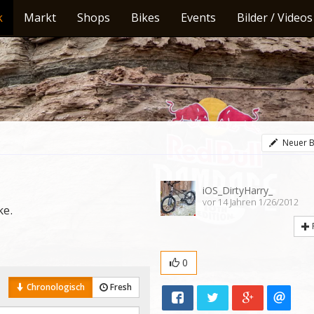
k
Markt
Shops
Bikes
Events
Bilder / Videos
Neuer B
iOS_DirtyHarry_
vor 14 Jahren 1/26/2012
ke.
0
Chronologisch
Fresh