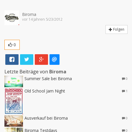
Biroma
vor 14 Jahren 5/23/2012
Folgen
0
Letzte Beiträge von
Biroma
Summer Sale bei Biroma
0
Old School Jam Night
1
Ausverkauf bei Biroma
0
Biroma Testdays
0