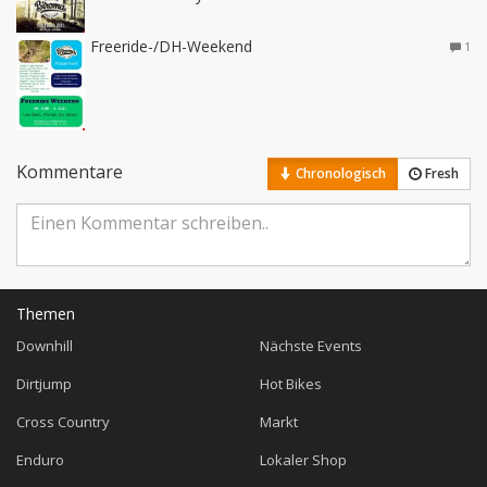
Freeride-/DH-Weekend
1
Kommentare
Chronologisch
Fresh
Themen
Downhill
Nächste Events
Dirtjump
Hot Bikes
Cross Country
Markt
Enduro
Lokaler Shop