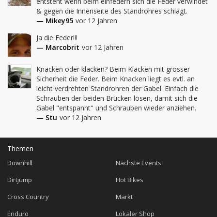
entsteht wenn beim einfedern sich die Feder verwindet 
& gegen die Innenseite des Standrohres schlägt.
— Mikey95
vor 12 Jahren
Ja die Feder!!!
— Marcobrit
vor 12 Jahren
Knacken oder klacken? Beim Klacken mit grosser 
Sicherheit die Feder. Beim Knacken liegt es evtl. an 
leicht verdrehten Standrohren der Gabel. Einfach die 
Schrauben der beiden Brücken lösen, damit sich die 
Gabel "entspannt" und Schrauben wieder anziehen.
— Stu
vor 12 Jahren
Themen
Downhill
Nächste Events
Dirtjump
Hot Bikes
Cross Country
Markt
Enduro
Lokaler Shop