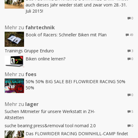
auch dieses Jahr wieder statt und zwar vom 28.-31.
Juli 2015!
0
Mehr zu
fahrtechnik
Book of Racers: Schneller Biken mit Plan
49
Trainings Gruppe Enduro
3
Biken online lernen?
0
Mehr zu
foes
50% 50% BIG SALE BEI FLOWRIDER RACING 50%
50%
0
Mehr zu
lager
Suchen Mitmieter für unsere Werkstatt in ZH-
5
Altstetten
suche bearing press&removal tool nomad 2.0
0
Das FLOWRIDER RACING DOWNHILL-CAMP findet