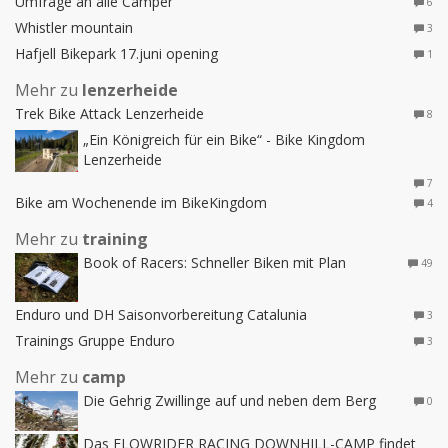
Umfrage an alle Camper
6
Whistler mountain
3
Hafjell Bikepark 17.juni opening
1
Mehr zu
lenzerheide
Trek Bike Attack Lenzerheide
8
„Ein Königreich für ein Bike“ - Bike Kingdom
Lenzerheide
7
Bike am Wochenende im BikeKingdom
4
Mehr zu
training
Book of Racers: Schneller Biken mit Plan
49
Enduro und DH Saisonvorbereitung Catalunia
3
Trainings Gruppe Enduro
3
Mehr zu
camp
Die Gehrig Zwillinge auf und neben dem Berg
0
Das FLOWRIDER RACING DOWNHILL-CAMP findet