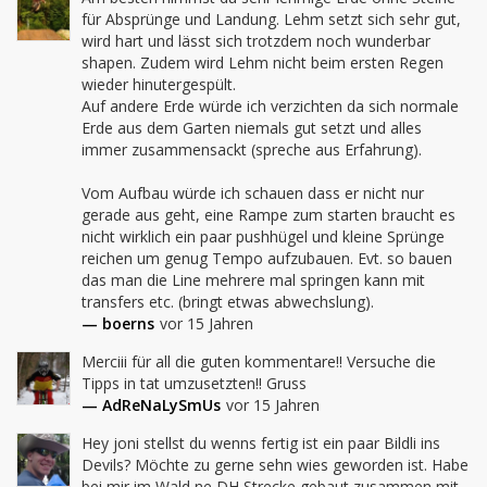
für Absprünge und Landung. Lehm setzt sich sehr gut, 
wird hart und lässt sich trotzdem noch wunderbar 
shapen. Zudem wird Lehm nicht beim ersten Regen 
wieder hinutergespült.

Auf andere Erde würde ich verzichten da sich normale 
Erde aus dem Garten niemals gut setzt und alles 
immer zusammensackt (spreche aus Erfahrung).

Vom Aufbau würde ich schauen dass er nicht nur 
gerade aus geht, eine Rampe zum starten braucht es 
nicht wirklich ein paar pushhügel und kleine Sprünge 
reichen um genug Tempo aufzubauen. Evt. so bauen 
das man die Line mehrere mal springen kann mit 
transfers etc. (bringt etwas abwechslung).
— boerns
vor 15 Jahren
Merciii für all die guten kommentare!! Versuche die 
Tipps in tat umzusetzten!! Gruss
— AdReNaLySmUs
vor 15 Jahren
Hey joni stellst du wenns fertig ist ein paar Bildli ins 
Devils? Möchte zu gerne sehn wies geworden ist. Habe 
bei mir im Wald ne DH Strecke gebaut zusammen mit 