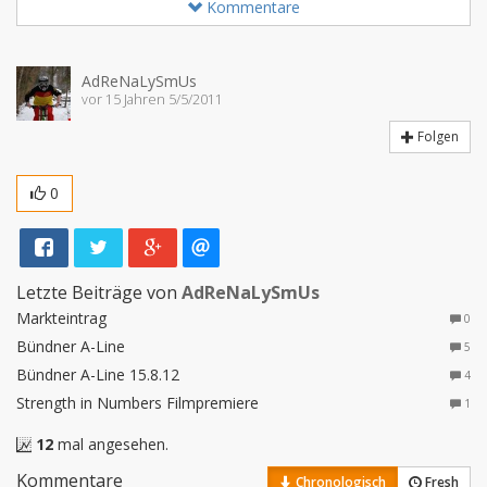
Kommentare
AdReNaLySmUs
vor 15 Jahren 5/5/2011
Folgen
0
Letzte Beiträge von
AdReNaLySmUs
Markteintrag
0
Bündner A-Line
5
Bündner A-Line 15.8.12
4
Strength in Numbers Filmpremiere
1
12
mal angesehen.
Kommentare
Chronologisch
Fresh