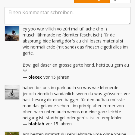
ey yoo wür villich vo züri mal uf lache cho :)

musch lähmärde ne (demiter fescht isch) für de 
absprung. bide landig dörfs au chli losers material si 
wie normali erde (mit sand) das findsch eigetli alles im 
garte.

Btw: geil daser en grosse garte hend. hetti zuu gern au 
^^
— olexex
vor 15 Jahren
haben bei uns im park auch so was wie lehmerde 
jedoch ziemlich sandänlich. wenn du was grösseres vor 
hast besorg dir einen bagger. für den aufbau müsste 
man das gelände sehen... im prinzip aber immer von 
oben nach unten auch wenns nur eine ganz leichte 
neigung ist. starthügel oder gerüst ist zu empfehlen...
— blablah
vor 15 Jahren
Am besten nimmst du sehr lehmige Erde ohne Steine 