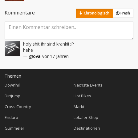
Kommentare
Chronologisch
Fresh
holy shit ihr sind krank!! ;P

hehe
— g!ova
vor 17 Jahren
Themen
Downhill
Nächste Events
Dirtjump
Hot Bikes
Cross Country
Markt
Enduro
Lokaler Shop
Gümmeler
Destinationen