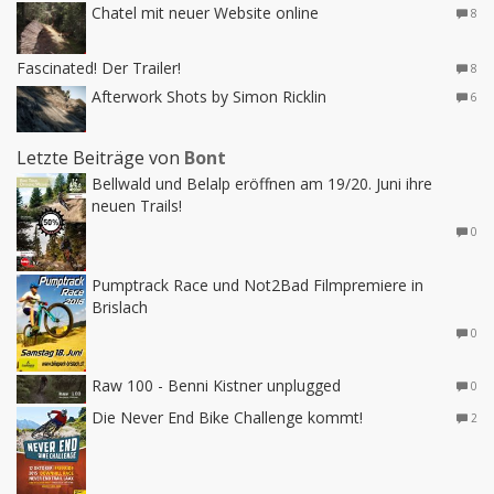
Chatel mit neuer Website online
8
Fascinated! Der Trailer!
8
Afterwork Shots by Simon Ricklin
6
Letzte Beiträge von
Bont
Bellwald und Belalp eröffnen am 19/20. Juni ihre
neuen Trails!
0
Pumptrack Race und Not2Bad Filmpremiere in
Brislach
0
Raw 100 - Benni Kistner unplugged
0
Die Never End Bike Challenge kommt!
2