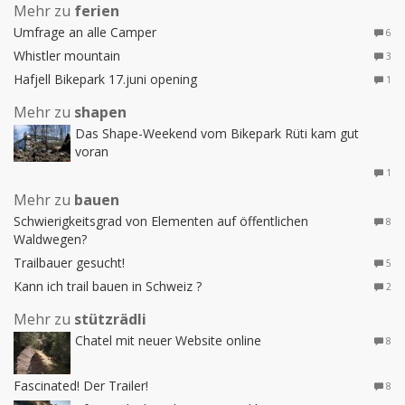
Mehr zu
ferien
Umfrage an alle Camper
6
Whistler mountain
3
Hafjell Bikepark 17.juni opening
1
Mehr zu
shapen
Das Shape-Weekend vom Bikepark Rüti kam gut
voran
1
Mehr zu
bauen
Schwierigkeitsgrad von Elementen auf öffentlichen
8
Waldwegen?
Trailbauer gesucht!
5
Kann ich trail bauen in Schweiz ?
2
Mehr zu
stützrädli
Chatel mit neuer Website online
8
Fascinated! Der Trailer!
8