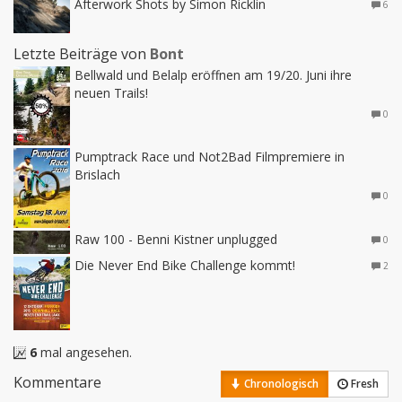
Afterwork Shots by Simon Ricklin
6
Letzte Beiträge von
Bont
Bellwald und Belalp eröffnen am 19/20. Juni ihre
neuen Trails!
0
Pumptrack Race und Not2Bad Filmpremiere in
Brislach
0
Raw 100 - Benni Kistner unplugged
0
Die Never End Bike Challenge kommt!
2
6
mal angesehen.
Kommentare
Chronologisch
Fresh