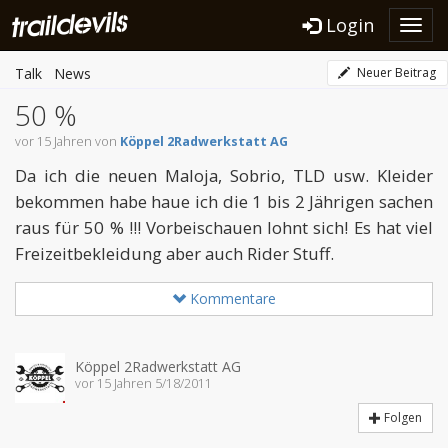
Login
Toggl
navig
Talk
News
Neuer Beitrag
50 %
vor 15 Jahren von
Köppel 2Radwerkstatt AG
Da ich die neuen Maloja, Sobrio, TLD usw. Kleider
bekommen habe haue ich die 1 bis 2 Jährigen sachen
raus für 50 % !!! Vorbeischauen lohnt sich! Es hat viel
Freizeitbekleidung aber auch Rider Stuff.
Kommentare
Köppel 2Radwerkstatt AG
vor 15 Jahren 5/18/2011
Folgen