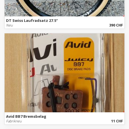
DT Swiss Laufradsatz 27.5“
Neu
390 CHF
Avid BB7 Bremsbelag
Fabrikneu
11 CHF