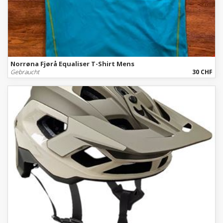
Norrøna Fjørå Equaliser T-Shirt Mens
Gebraucht
30 CHF