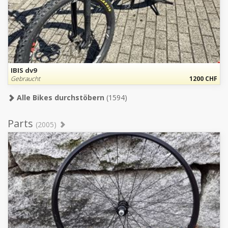
IBIS dv9
Gebraucht
1200 CHF
Alle Bikes durchstöbern
(1594)
Parts
(2005)