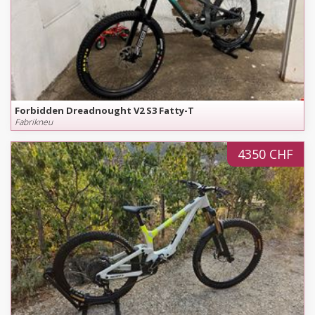
Forbidden Dreadnought V2 S3 Fatty-T
Fabrikneu
4350 CHF