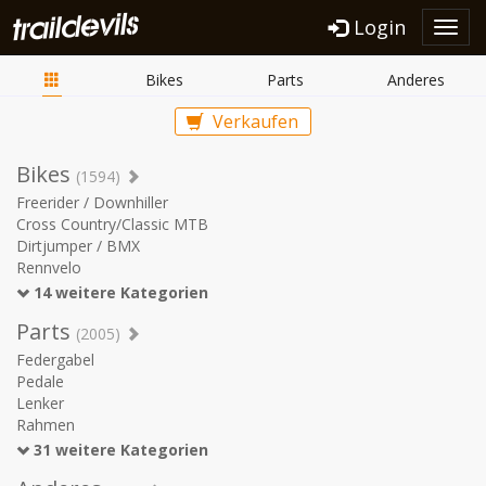
Login
Toggl
navig
Bikes
Parts
Anderes
Verkaufen
Bikes
(1594)
Freerider / Downhiller
Cross Country/Classic MTB
Dirtjumper / BMX
Rennvelo
14 weitere Kategorien
Parts
(2005)
Federgabel
Pedale
Lenker
Rahmen
31 weitere Kategorien