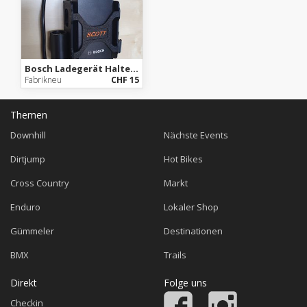
Bosch Ladegerät Halter / Wandhalterung
Fabrikneu
CHF 15
Themen
Downhill
Nächste Events
Dirtjump
Hot Bikes
Cross Country
Markt
Enduro
Lokaler Shop
Gümmeler
Destinationen
BMX
Trails
Direkt
Folge uns
Checkin