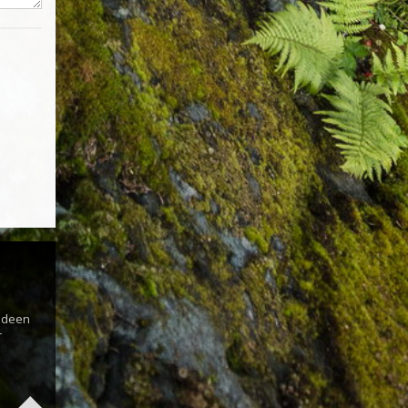
s
 Ideen
r