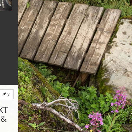
8
XT
 &