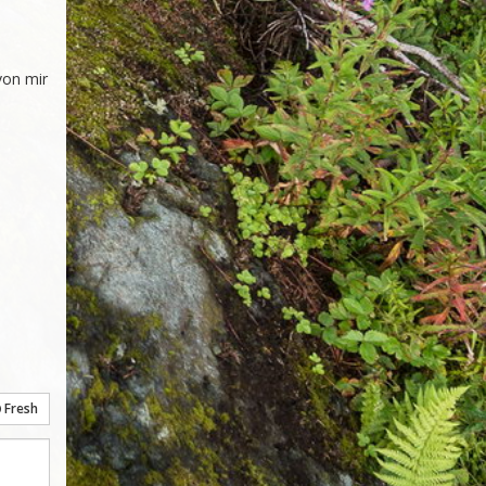
on mir 
Fresh