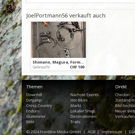
JoelPortmann56 verkauft auch:
Shimano, Magura, Formula, Sram Wunderkiste Brems-Teile
Gebraucht
CHF 100
Themen
Direkt
Downhill
Nächste Events
Checkin
Dirtjump
Hot Bikes
Zustand m
Cross Country
Markt
Bild hochl
Enduro
Lokaler Shop
Neuer Beit
Gümmeler
Destinationen
Verkaufen
BMX
Trails
© 2024
Frontline Media GmbH
|
AGB
|
Impressum
|
Da