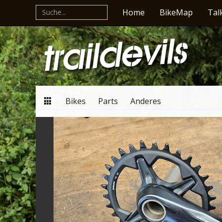
Home
BikeMap
Tal
Bikes
Parts
Anderes