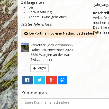
Zahlungsarten:
Jahrgang
Bar
Vorauszahlung
Beschrei
Andere: Twint geht auch
Verkaufe 
montiert w
letztes Jahr
erfasst.
Das Bike w
Kettenlini
JoelPortmann56 eine Nachricht schreiben
Verkäufer:
JoelPortmann56
Dabei seit November 2020
3380 Wangen an der Aare
Switzerland
Folgen
Kommentare