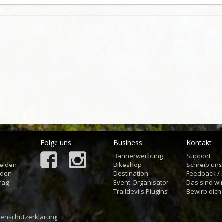
Folge uns
Business
Kontakt
Bannerwerbung
Support
elden
Bikeshop
Schreib un
aden
Destination
Feedback /
rag
Event-Organisator
Das sind wi
Traildevils Plugins
Bewirb dich
tenschutzerklärung