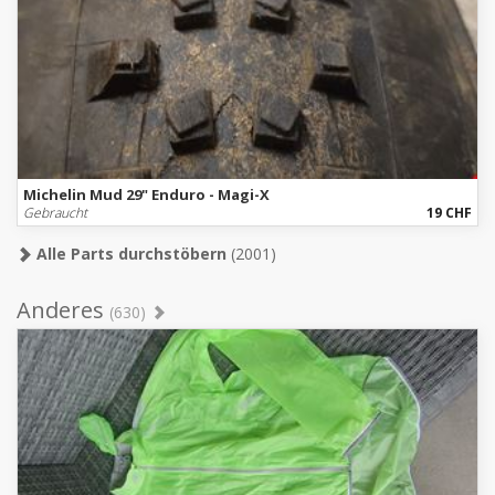
Michelin Mud 29" Enduro - Magi-X
Gebraucht
19 CHF
Alle Parts durchstöbern
(2001)
Anderes
(630)