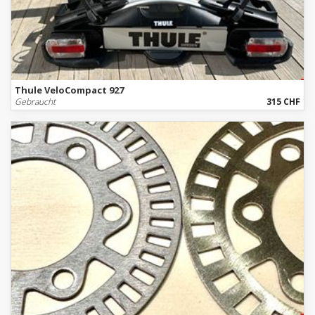
Thule VeloCompact 927
Gebraucht
315 CHF