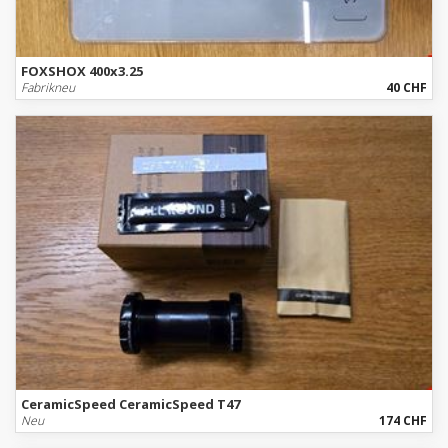
FOXSHOX 400x3.25
Fabrikneu
40 CHF
CeramicSpeed CeramicSpeed T47
Neu
174 CHF