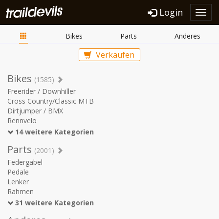
Login
Toggl
navig
Bikes
Parts
Anderes
Verkaufen
Bikes
(1585)
Freerider / Downhiller
Cross Country/Classic MTB
Dirtjumper / BMX
Rennvelo
14 weitere Kategorien
Parts
(2001)
Federgabel
Pedale
Lenker
Rahmen
31 weitere Kategorien