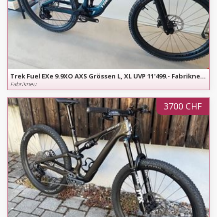
Trek Fuel EXe 9.9XO AXS Grössen L, XL UVP 11'499.- Fabrikneu Modell
Fabrikneu
3700 CHF