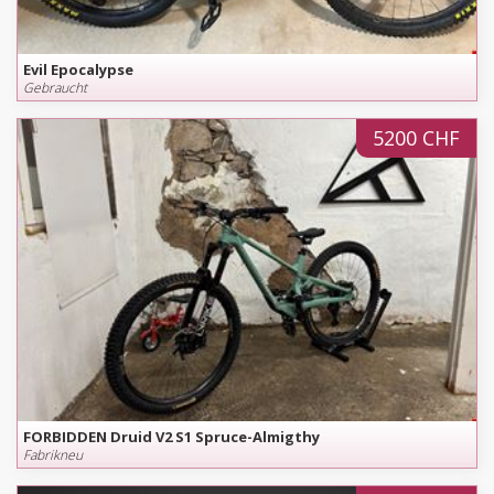
Evil Epocalypse
Gebraucht
5200 CHF
FORBIDDEN Druid V2 S1 Spruce-Almigthy
Fabrikneu