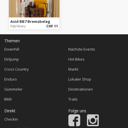
Avid BB7 Bremsbelag
Fabrikneu
CHF 11
Themen
Downhill
Nächste Events
Dirtjump
Hot Bikes
Cross Country
Markt
Enduro
Lokaler Shop
Gümmeler
Destinationen
BMX
Trails
Direkt
Folge uns
Checkin