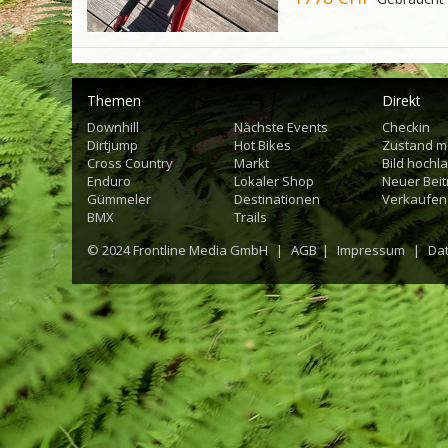
Themen
Direkt
Downhill
Nächste Events
Checkin
Dirtjump
Hot Bikes
Zustand m
Cross Country
Markt
Bild hochl
Enduro
Lokaler Shop
Neuer Beit
Gümmeler
Destinationen
Verkaufen
BMX
Trails
© 2024
Frontline Media GmbH
|
AGB
|
Impressum
|
Da