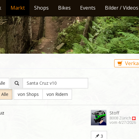
k
Markt
Shops
Bikes
Events
Bilder / Videos
Verka
lle
Alle
von Shops
von Ridern
uz
Stoff
8008 Zürich
vom 4/27/2026
3