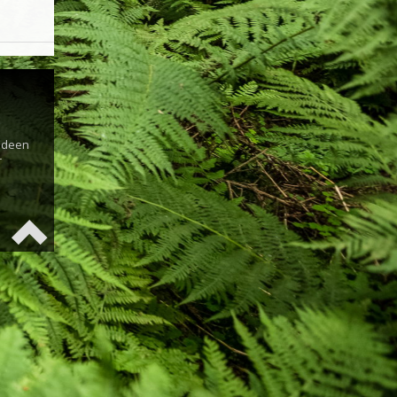
s
 Ideen
r