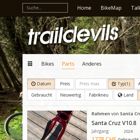
Home
BikeMap
Tal
Bikes
Parts
Anderes
Datum
Preis
Typ(1)
A
Gebraucht
Neuwertig
Fabrikneu
Land
Rahmen
von
Santa Cr
Santa Cruz V10.8
Jahrgang:
2024
1778 CHF
Gebraucht