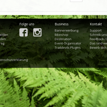
Folge uns
Business
Kontakt
Bannerwerbung
Support
elden
Bikeshop
Schreib un
aden
Destination
Feedback /
rag
Event-Organisator
Das sind wi
Traildevils Plugins
Bewirb dich
tenschutzerklärung