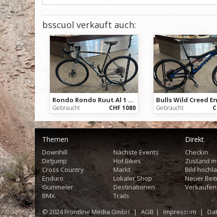
bsscuol verkauft auch:
Rondo Rondo Ruut Al 1 2022
Bulls Wild Creed E
Gebraucht
CHF 1080
Gebraucht
C
Themen
Direkt
Downhill
Nächste Events
Checkin
Dirtjump
Hot Bikes
Zustand m
Cross Country
Markt
Bild hochl
Enduro
Lokaler Shop
Neuer Beit
Gümmeler
Destinationen
Verkaufen
BMX
Trails
© 2024
Frontline Media GmbH
|
AGB
|
Impressum
|
Da