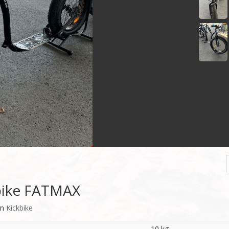
bike FATMAX
on
Kickbike
10 kg