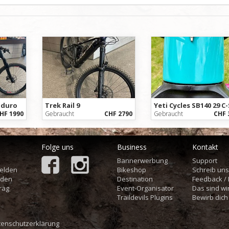
nduro
Trek Rail 9
HF 1990
Gebraucht
CHF 2790
Gebraucht
CHF 
Folge uns
Business
Kontakt
Bannerwerbung
Support
elden
Bikeshop
Schreib un
aden
Destination
Feedback /
rag
Event-Organisator
Das sind wi
Traildevils Plugins
Bewirb dich
tenschutzerklärung