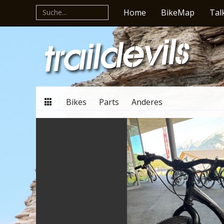
Home
BikeMap
Tal
Bikes
Parts
Anderes