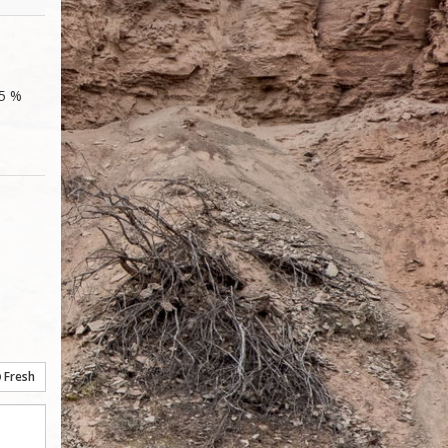
5 % 
Fresh