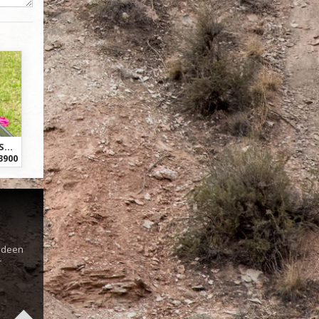
Yeti Cycles SB140 29 C-Series
3900
s
 Ideen
r