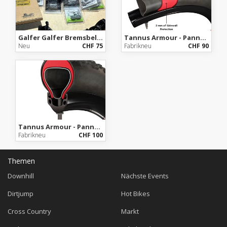
Galfer Galfer Bremsbeläge Sram Code/Avid
Tannus Armour - Pannensicherer Einsatz mit Schlauch
Neu
CHF 75
Fabrikneu
CHF 90
Tannus Armour - Pannensicherer Einsatz mit Schlauch
Fabrikneu
CHF 100
Themen
Downhill
Nächste Events
Dirtjump
Hot Bikes
Cross Country
Markt