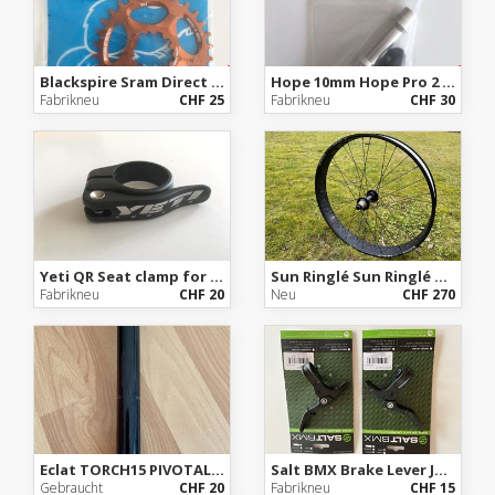
Blackspire Sram Direct Mount Orange 30T 6mm Offset Non Boost
Hope 10mm Hope Pro 2 conversion kit
Fabrikneu
CHF 25
Fabrikneu
CHF 30
Yeti QR Seat clamp for 30.9mm seatpost
Sun Ringlé Sun Ringlé Mulefüt 80 27.5" 80mm
Fabrikneu
CHF 20
Neu
CHF 270
Eclat TORCH15 PIVOTAL POST 230MM
Salt BMX Brake Lever Junior
Gebraucht
CHF 20
Fabrikneu
CHF 15