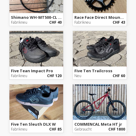
Shimano WH-MT500-CL Hinterrad - 29" | Clincher | Centerlock - QR 135 - HG
Race Face Direct Mount 30z für Shimano Ketten
Fabrikneu
CHF 40
Fabrikneu
CHF 43
Five Tean Impact Pro
Five Ten Trailcross
Fabrikneu
CHF 120
Neu
CHF 60
Five Ten Sleuth DLX W
COMMENCAL Meta HT jr
Fabrikneu
CHF 85
Gebraucht
CHF 1800