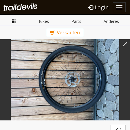
Login
Toggl
navig
Bikes
Parts
Anderes
Verkaufen
1