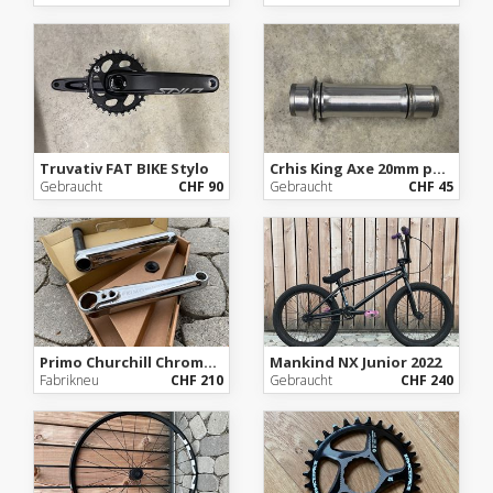
Truvativ FAT BIKE Stylo
Crhis King Axe 20mm pour ISO LD Gen 1
Gebraucht
CHF 90
Gebraucht
CHF 45
Primo Churchill Chrome 165mm (Rare)
Mankind NX Junior 2022
Fabrikneu
CHF 210
Gebraucht
CHF 240