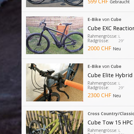
599 CHF
Gebraucht
E-Bike
von
Cube
Cube EXC Reaction
Rahmengrösse:
L
Radgrösse:
29″
2000 CHF
Neu
E-Bike
von
Cube
Cube Elite Hybrid
Rahmengrösse:
L
Radgrösse:
29″
2300 CHF
Neu
Cross Country/Classi
Cube Tow 15 HPC 
Rahmengrösse:
L