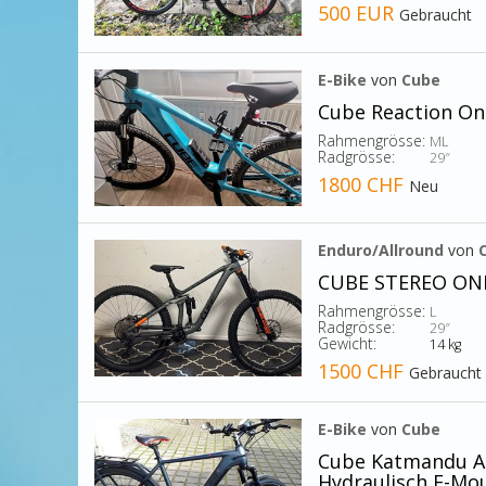
500 EUR
Gebraucht
E-Bike
von
Cube
Cube Reaction On
Rahmengrösse:
ML
Radgrösse:
29″
1800 CHF
Neu
Enduro/Allround
von
CUBE STEREO ONE7
Rahmengrösse:
L
Radgrösse:
29″
Gewicht:
14 kg
1500 CHF
Gebraucht
E-Bike
von
Cube
Cube Katmandu Ak
Hydraulisch E-Mo