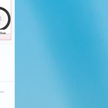
TREK Slash 9.8GX AXS 2025 Black Olive Grösse L, UVP 7999.- Angebot gültig bis 15. August
ken