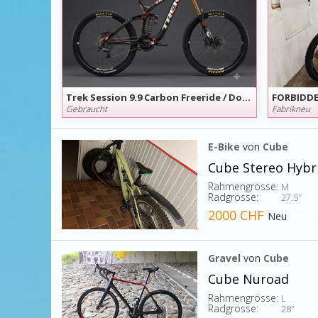
Trek Session 9.9 Carbon Freeride / Downhillbike Session 9.9 Carbon - nur 14.5 kg - Grösse S
Gebraucht
Fabrikneu
E-Bike
von
Cube
Cube Stereo Hybr
Rahmengrösse:
M
Radgrösse:
27.5″
2000 CHF
Neu
Gravel
von
Cube
Cube Nuroad
Rahmengrösse:
L
Radgrösse:
28″