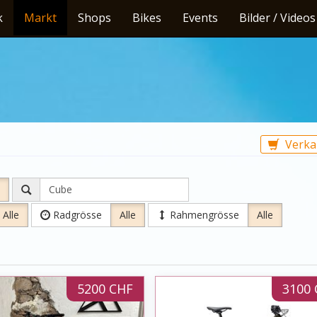
k
Markt
Shops
Bikes
Events
Bilder / Videos
Verka
Alle
Radgrösse
Alle
Rahmengrösse
Alle
5200 CHF
3100