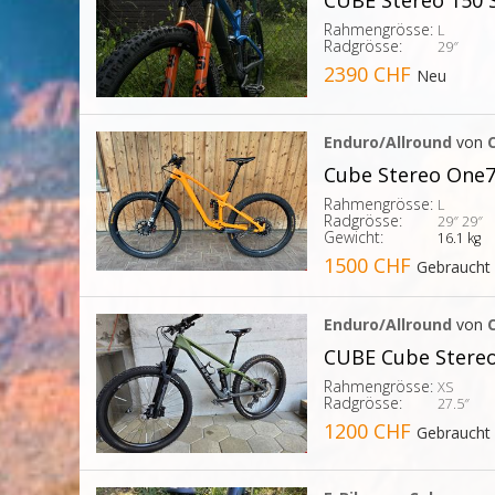
CUBE Stereo 150 
Rahmengrösse:
L
Radgrösse:
29″
2390 CHF
Neu
Enduro/Allround
von
Cube Stereo One7
Rahmengrösse:
L
Radgrösse:
29″
29″
Gewicht:
16.1 kg
1500 CHF
Gebraucht
Enduro/Allround
von
CUBE Cube Stereo
Rahmengrösse:
XS
Radgrösse:
27.5″
1200 CHF
Gebraucht