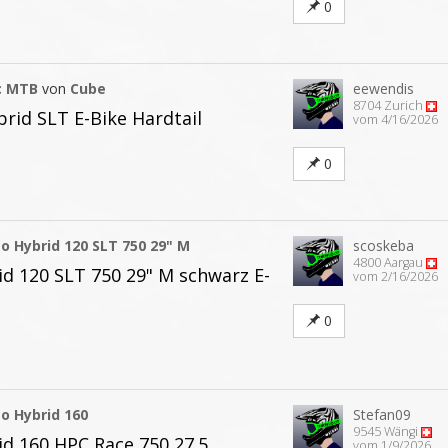
0
c MTB
von
Cube
eewendis
8704 Zurich
rid SLT E-Bike Hardtail
vom 4/16/2026
0
o Hybrid 120 SLT 750 29" M
scoskeba
4800 Aargau
d 120 SLT 750 29" M schwarz E-
vom 2/16/2026
0
o Hybrid 160
Stefan09
9545 Wängi
d 160 HPC Race 750 27.5
vom 1/9/2026