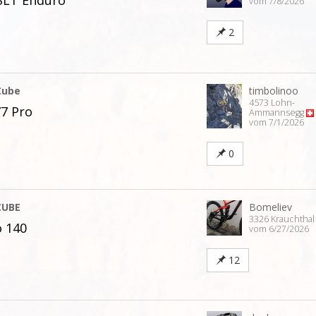
SLT Enduro
vom 7/8/2026
2
Cube
timbolinoo
4573 Lohn-
7 Pro
Ammannsegg
vom 7/1/2026
0
CUBE
Bomeliev
3326 Krauchtha
 140
vom 6/27/2026
12