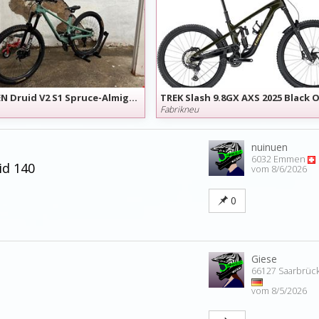
FORBIDDEN Druid V2 S1 Spruce-Almigthy
Fabrikneu
nuinuen
6032 Emmen
id 140
vom 8/6/2026
0
Giese
66127 Saarbrüc
vom 8/5/2026