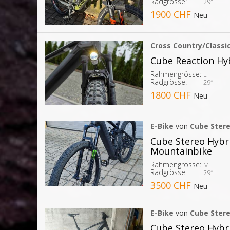
Radgrösse:
29″
1900 CHF
Neu
Cross Country/Classi
Cube Reaction Hyb
Rahmengrösse:
L
Radgrösse:
29″
1800 CHF
Neu
E-Bike
von
Cube Stere
Cube Stereo Hybri
Mountainbike
Rahmengrösse:
M
Radgrösse:
29″
3500 CHF
Neu
E-Bike
von
Cube Stere
Cube Stereo Hybri