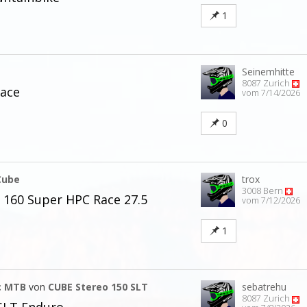
1
Seinemhitte
8087 Zurich
Race
vom 7/14/2026
0
Cube
trox
3008 Bern
 160 Super HPC Race 27.5
vom 7/12/2026
1
c MTB
von
CUBE Stereo 150 SLT
sebatrehu
8087 Zurich