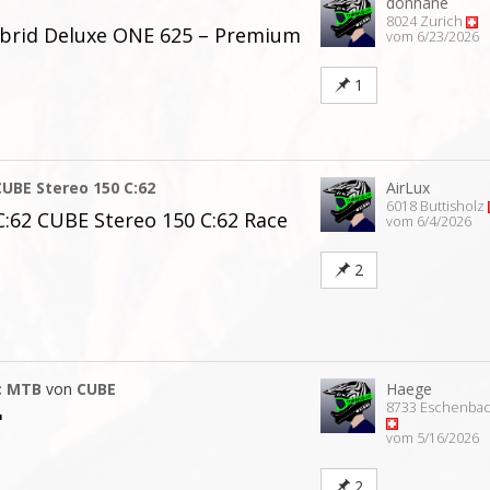
donhane
8024 Zurich
brid Deluxe ONE 625 – Premium
vom 6/23/2026
1
CUBE Stereo 150 C:62
AirLux
6018 Buttisholz
:62 CUBE Stereo 150 C:62 Race
vom 6/4/2026
2
c MTB
von
CUBE
Haege
8733 Eschenba
"
vom 5/16/2026
2