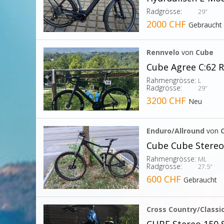
Radgrösse:
29″
2000 CHF
Gebraucht
Rennvelo
von
Cube
Cube Agree C:62 
Rahmengrösse:
L
Radgrösse:
29″
3200 CHF
Neu
Enduro/Allround
von
Cube Cube Stereo
Rahmengrösse:
ML
Radgrösse:
27.5″
600 CHF
Gebraucht
Cross Country/Classi