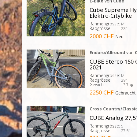
E-Bike
von
Cube
Cube Supreme Hy
Elektro-Citybike
Rahmengrösse:
M
Radgrösse:
28″
2000 CHF
Neu
Enduro/Allround
von
CUBE Stereo 150 C
2021
Rahmengrösse:
M
Radgrösse:
29″
Gewicht:
13.7 kg
2250 CHF
Gebraucht
Cross Country/Classi
CUBE Analog 27,5
Rahmengrösse:
S
Radgrösse:
27.5″