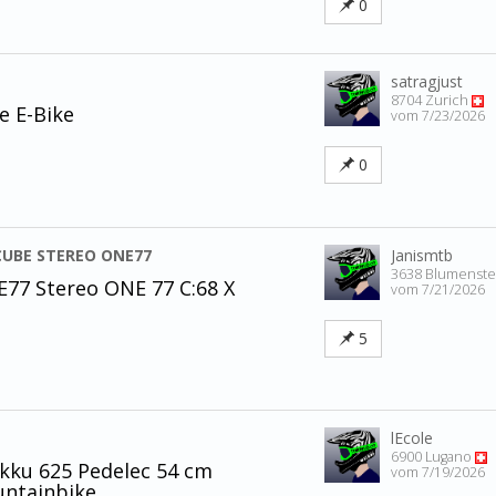
0
satragjust
8704 Zurich
e E-Bike
vom 7/23/2026
0
CUBE STEREO ONE77
Janismtb
3638 Blumenst
7 Stereo ONE 77 C:68 X
vom 7/21/2026
5
lEcole
6900 Lugano
ku 625 Pedelec 54 cm
vom 7/19/2026
untainbike