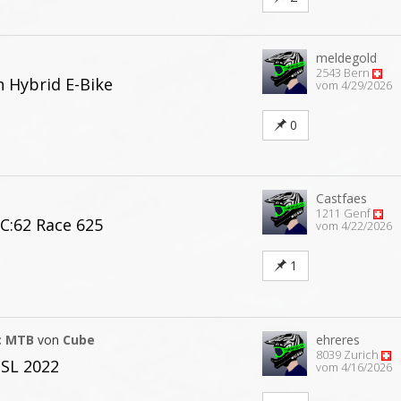
meldegold
2543 Bern
 Hybrid E-Bike
vom 4/29/2026
0
Castfaes
1211 Genf
 C:62 Race 625
vom 4/22/2026
1
c MTB
von
Cube
ehreres
8039 Zurich
SL 2022
vom 4/16/2026