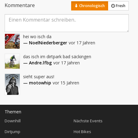
Kommentare
Chronologisch
Fresh
hei wo isch da
— NoelNiederberger
vor 17 Jahren
das isch im dirtpark bad säckingen
— Andre.lfbg
vor 17 Jahren
sieht super aus!
— motowhip
vor 15 Jahren
Themen
Downhill
Nächste Events
Dirtjump
Hot Bikes