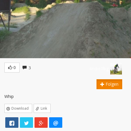
0
3
Andre.lfbg
Folgen
Whip
Download
Link