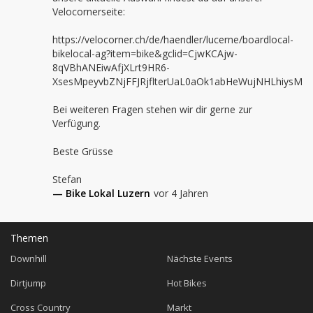
Velocornerseite:

https://velocorner.ch/de/haendler/lucerne/boardlocal-
bikelocal-ag?item=bike&gclid=CjwKCAjw-
8qVBhANEiwAfjXLrt9HR6-
XsesMpeyvbZNjFFJRjflterUaL0aOk1abHeWujNHLhiysM
Bei weiteren Fragen stehen wir dir gerne zur 
Verfügung.

Beste Grüsse

Stefan
— Bike Lokal Luzern
vor 4 Jahren
Themen
Downhill
Nächste Events
Dirtjump
Hot Bikes
Cross Country
Markt