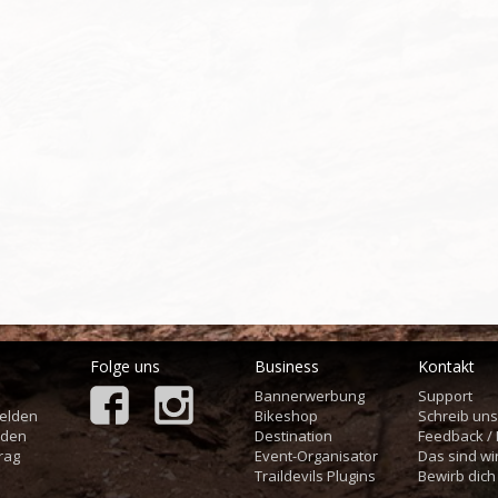
Folge uns
Business
Kontakt
Bannerwerbung
Support
elden
Bikeshop
Schreib un
aden
Destination
Feedback /
rag
Event-Organisator
Das sind wi
Traildevils Plugins
Bewirb dich