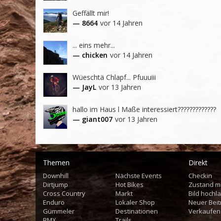
Geffällt mir!
— 8664
vor 14 Jahren
... eins mehr...
— chicken
vor 14 Jahren
Wüeschtä Chlapf... Pfuuuiii
— JayL
vor 13 Jahren
hallo im Haus l Maße interessiert?????????????
— giant007
vor 13 Jahren
Themen
Direkt
Downhill
Nächste Events
Checkin
Dirtjump
Hot Bikes
Zustand m
Cross Country
Markt
Bild hochl
Enduro
Lokaler Shop
Neuer Beit
Gümmeler
Destinationen
Verkaufen
BMX
Trails