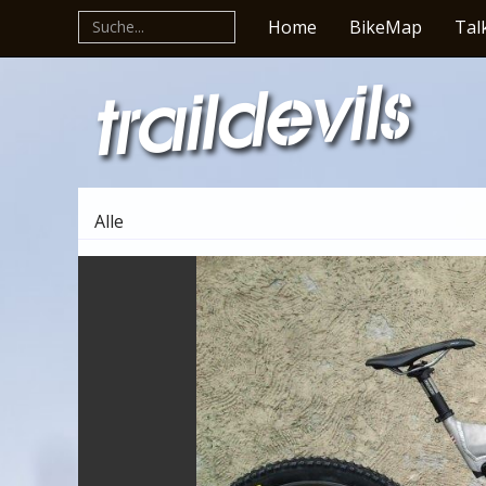
Home
BikeMap
Tal
Alle