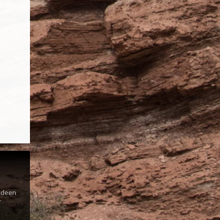
s
 Ideen
r