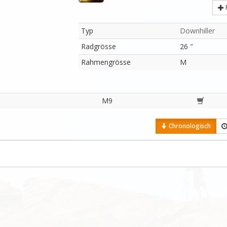
Typ
Downhiller
Radgrösse
26 ″
Rahmengrösse
M
M9
Chronologisch