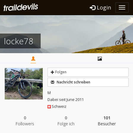
Login
Toggl
navig
locke78
Folgen
Nachricht schreiben
M
Dabei seit June 2011
Schweiz
0
0
101
Followers
Folge ich
Besucher