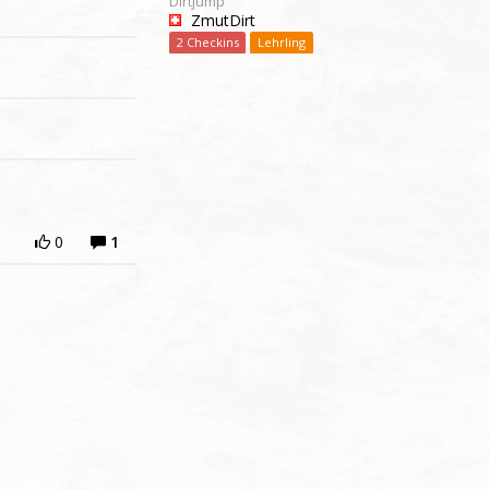
Dirtjump
ZmutDirt
2 Checkins
Lehrling
0
1