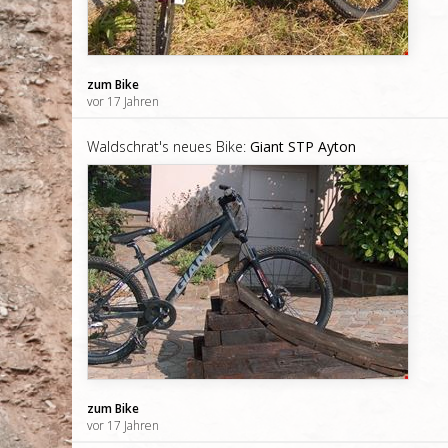
zum Bike
vor 17 Jahren
Waldschrat's neues Bike:
Giant STP Ayton
zum Bike
vor 17 Jahren