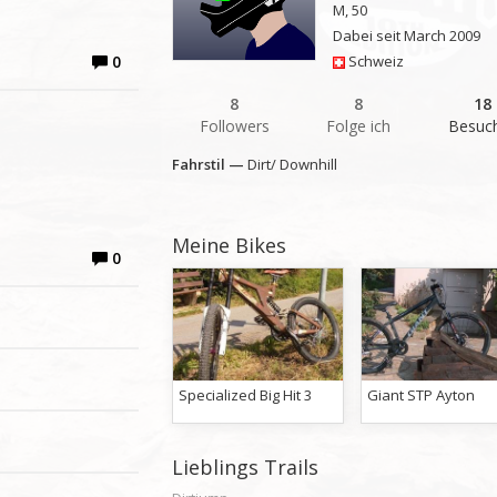
M, 50
Dabei seit March 2009
0
Schweiz
8
8
18
Followers
Folge ich
Besuc
Fahrstil —
Dirt/ Downhill
Meine Bikes
0
Specialized Big Hit 3
Giant STP Ayton
Lieblings Trails