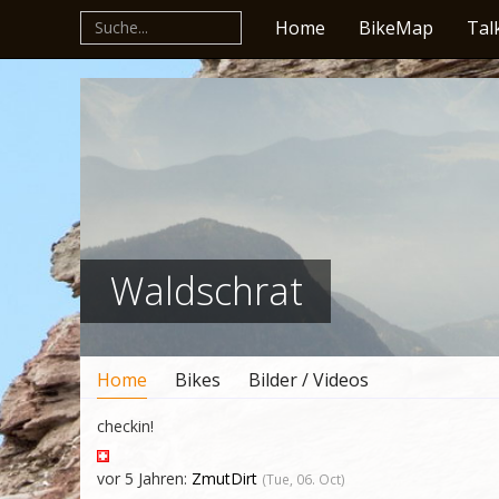
Home
BikeMap
Tal
Waldschrat
Home
Bikes
Bilder / Videos
checkin!
vor 5 Jahren:
ZmutDirt
(Tue, 06. Oct)