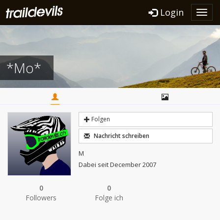
Login
Toggl
navig
*Mo*
Folgen
Nachricht schreiben
M
Dabei seit December 2007
0
0
Followers
Folge ich