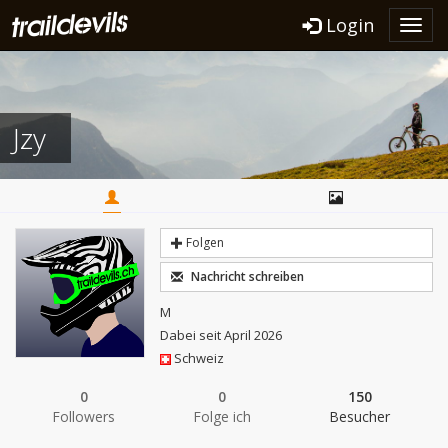
Login
Toggl
navig
Jzy
Folgen
Nachricht schreiben
M
Dabei seit April 2026
Schweiz
0
0
150
Followers
Folge ich
Besucher