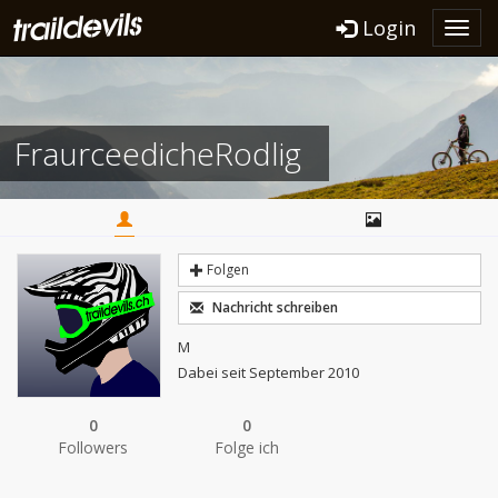
Login
Toggl
navig
FraurceedicheRodlig
Folgen
Nachricht schreiben
M
Dabei seit September 2010
0
0
Followers
Folge ich