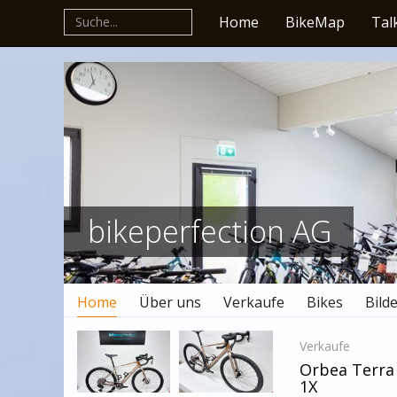
Home
BikeMap
Tal
bikeperfection AG
Home
Über uns
Verkaufe
Bikes
Bilde
Verkaufe
Orbea Terr
1X