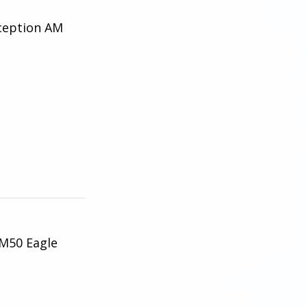
ception AM
M50 Eagle