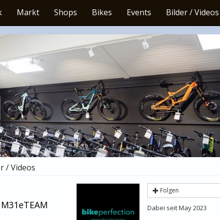
k
Markt
Shops
Bikes
Events
Bilder / Videos
r / Videos
Folgen
a M31eTEAM
Dabei seit May 2023