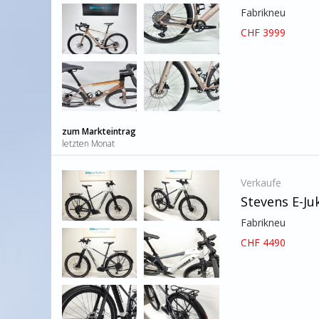
Fabrikneu
CHF 3999
zum Markteintrag
letzten Monat
Verkaufe
Stevens E-Ju
Fabrikneu
CHF 4490