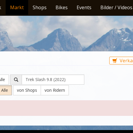
k
Markt
Shops
Bikes
Events
Bilder / Videos
Verka
lle
Alle
von Shops
von Ridern