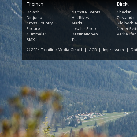
Themen
Direkt
Downhill
Nächste Events
Checkin
Dirtjump
Hot Bikes
Zustand m
Cross Country
Markt
Bild hochl
Enduro
Lokaler Shop
Neuer Beit
Gümmeler
Destinationen
Verkaufen
BMX
Trails
© 2024
Frontline Media GmbH
|
AGB
|
Impressum
|
Da