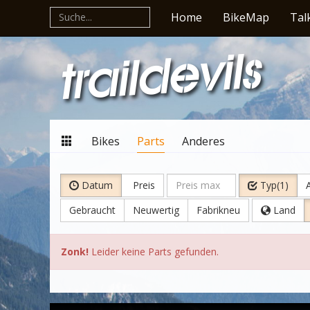
Home
BikeMap
Tal
Bikes
Parts
Anderes
Datum
Preis
Typ(1)
A
Gebraucht
Neuwertig
Fabrikneu
Land
Zonk!
Leider keine Parts gefunden.