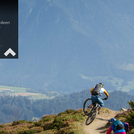
s
 Ideen
r