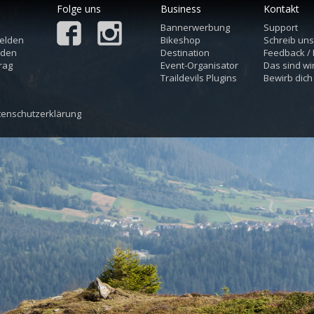
Folge uns
Business
Kontakt
Bannerwerbung
Support
elden
Bikeshop
Schreib un
aden
Destination
Feedback /
rag
Event-Organisator
Das sind wi
Traildevils Plugins
Bewirb dich
tenschutzerklärung