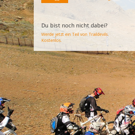
Du bist noch nicht dabei?
Werde jetzt ein Teil von Traildevils.
Kostenlos.