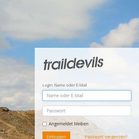
Login: Name oder E-Mail
Name
oder
E-
Passwort
Mail
Angemeldet bleiben
Einloggen
Passwort vergessen?